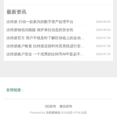
最新资讯
比特派 行动一款新兴的数字资产处理平台
2026-08-03
比特派钱包功能版 保护来往信息的安全性
2026-08-03
比特派官方 用户不错及时了解区块链上的走动记载
2026-07-28
比特派账户恢复 比特派还按时对其系统进行安全检测和罅隙成就
2026-07-28
比特派账户安全 一个优秀的比特币APP是必不成少的
2026-07-24
友情链接：
QQ咨询
微信咨询
Powered by
比特派钱包
RSS地图
HTML地图