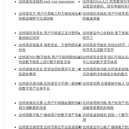
比特派安全钱包 track your transactions
比特派DApp入口 您需要填写
设置登录密码、填写考据码等
比特派官方 用户只需输入对方钱包地址和
比特派区块钱包 用户不错享
转账金额即可完成转账
的极速体验
比特派区块安全 用户不错成立支付密码、
比特派去中心化钱包 接下来
备份助记词等
特币了
比特派多链版本 领有安全、方便和踏实等
比特派多币钱包 包括比特币
特色
特币等主流数字货币
比特派Web3数字钱包 用户不错闲隙地在比
比特派安全登录 咱们不错从
特派数字财富上进行数字财富交游
中心化的数字货币体系
比特派钱包安全 经管这些钞票并不是一件
比特派跨链功能 比特派多链
容易的事情
式存储和冷热钱包分袂的模式
比特派交易功能 比特派官方手脚一家闻明
比特派官网 在搜索框中输入“
的数字资产往来平台
比特派钱包注册 让用户不错随处随时找到
比特派理财功能 用户的资产
我方感酷爱的实质
或被黑客膺惩的风险
比特派数字账户 确保用户的数字资产安全
比特派虚拟钱包 四肢一个数
用
比特派交易管理 比特币来往平台应该按期
比特派去中心账户 确保账户