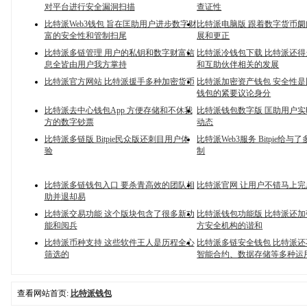
对平台进行安全漏洞扫描
查证性
比特派Web3钱包 旨在匡助用户进步数字财
比特派电脑版 跟着数字货币
富的安全性和管制扫尾
展和更正
比特派多链管理 用户的私钥和数字财富信
比特派冷钱包下载 比特派还
息全皆由用户我方掌持
和互助伙伴相关的发展
比特派官方网站 比特派援手多种加密货币
比特派加密资产钱包 安全性
钱包的紧要议论身分
比特派去中心钱包App 方便存储和不休我
比特派钱包数字版 匡助用户
方的数字钞票
动态
比特派多链版 Bitpie民众版还刺目用户体
比特派Web3服务 Bitpie给与
验
制
比特派多链钱包入口 要杀青高效的团队相
比特派官网 让用户不错马上完
助并退却易
比特派交易功能 这个版块包含了很多新功
比特派钱包功能版 比特派还
能和阅兵
方安全机构的谐和
比特派币种支持 这些软件王人是历程全心
比特派多链安全钱包 比特派
筛选的
智能合约、数据存储等多种运
查看网站首页:
比特派钱包