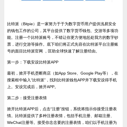
比特派（Bitpie）是一家努力于于为数字货币用户提供浅易安全
的钱包工作的公司，其平台提供了数字货币钱包、交游等多项功
能。注册一个比特派账号，不错让你更方便地惩处我方的数字钞
票，进行交游等操作。底下咱们将正式先容在比特派平台注册账
号的面目比特派官网 ，匡助全球快速了解注册经由。
第一步：下载安设比特派APP
最初，掀开手机垄断商店（如App Store、Google Play等），在
搜索框中输入“比特派”，找到比特派钱包APP并下载安设得手机
上。安设完成后，掀开APP。
第二步：接受注册表情
掀开比特派APP后，点击“注册”按钮，系统将指示你接受注册表
情。比特派提供了多种注册表情，包括手机注册、邮箱注册、
WeChat注册等。接受你念念要的注册表情，咱们以手机注册为