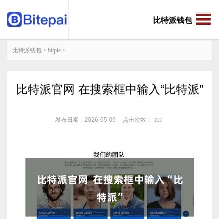
比特派钱包
比特派钱包
>
bitpie
>
比特派官网 在搜索框中输入“比特派”
发布日期：2026-05-09
点击次数：
213