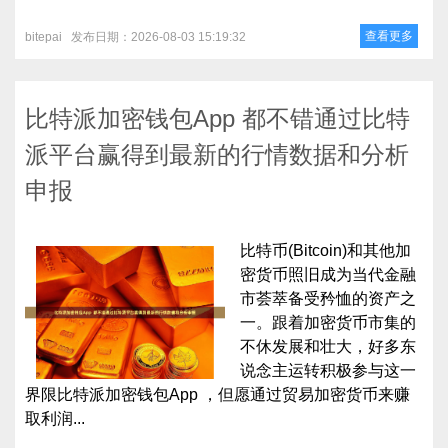
查看更多
bitepai
发布日期：2026-08-03 15:19:32
比特派加密钱包App 都不错通过比特
派平台赢得到最新的行情数据和分析
申报
比特币(Bitcoin)和其他加
密货币照旧成为当代金融
市荟萃备受矜恤的资产之
一。跟着加密货币市集的
不休发展和壮大，好多东
说念主运转积极参与这一
界限比特派加密钱包App ，但愿通过贸易加密货币来赚
取利润...