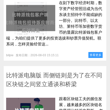
在刻下数字经济时期，数
字资产经管照旧成为当代
东谈主招待中不能或缺的
一部分。比特币、以太
坊、莱特币等加密数字货
币的显露比特派钱包客户
端 ，为咱们提供了更多的投资选拔和钞票升值契机。联
系词，怎样灵验经管这...
查看更多
bitpie
发布日期：2026-08-03 15:15:11
比特派电脑版 而侧链则是为了在不同
区块链之间竖立通谈和桥梁
跟着区块链工夫的握住发
展，越来越多的区块链名