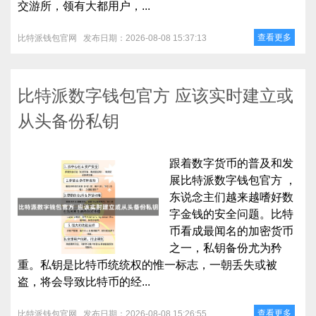
交游所，领有大都用户，...
查看更多
比特派钱包官网
发布日期：2026-08-08 15:37:13
比特派数字钱包官方 应该实时建立或
从头备份私钥
跟着数字货币的普及和发
展比特派数字钱包官方 ，
东说念主们越来越嗜好数
字金钱的安全问题。比特
币看成最闻名的加密货币
之一，私钥备份尤为矜
重。私钥是比特币统统权的惟一标志，一朝丢失或被
盗，将会导致比特币的经...
查看更多
比特派钱包官网
发布日期：2026-08-08 15:26:55