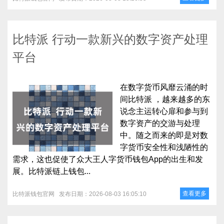
比特派 行动一款新兴的数字资产处理
平台
在数字货币风靡云涌的时
间比特派 ，越来越多的东
说念主运转心扉和参与到
数字资产的交游与处理
中。随之而来的即是对数
字货币安全性和浅陋性的
需求，这也促使了众大王人字货币钱包App的出生和发
展。比特派链上钱包...
查看更多
比特派钱包官网
发布日期：2026-08-03 16:05:10