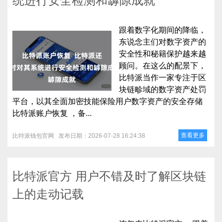
统进行安全检测和罅隙成就
跟着数字化期间的降临，
东说念主们对数字资产的
安全性和秘籍保护越来越
顾问。在这么的配景下，
比特派当作一家专注于区
块链畛域的数字资产处罚
平台，以其全面加密技能保险用户数字资产的安全存储
比特派账户恢复 ，备...
查看更多
比特派钱包官网
发布日期：2026-07-28 16:24:38
比特派官方 用户不错及时了解区块链
上的走动记载