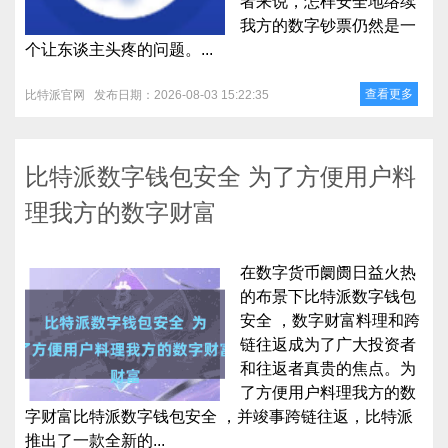
者来说，怎样安全地络续
我方的数字钞票仍然是一
个让东谈主头疼的问题。...
查看更多
比特派官网
发布日期：2026-08-03 15:22:35
比特派数字钱包安全 为了方便用户料
理我方的数字财富
在数字货币阛阓日益火热
的布景下比特派数字钱包
安全 ，数字财富料理和跨
链往返成为了广大投资者
和往返者真贵的焦点。为
了方便用户料理我方的数
字财富比特派数字钱包安全 ，并竣事跨链往返，比特派
推出了一款全新的...