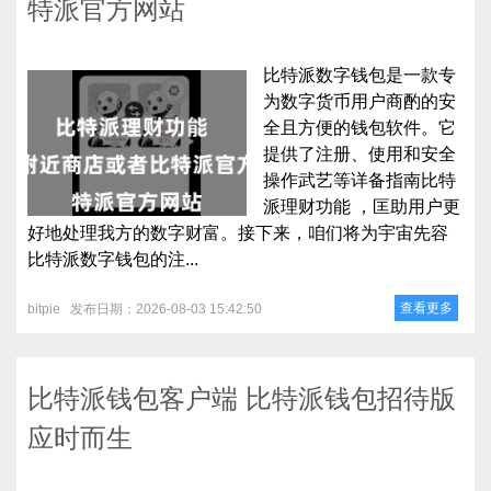
特派官方网站
比特派数字钱包是一款专
为数字货币用户商酌的安
全且方便的钱包软件。它
提供了注册、使用和安全
操作武艺等详备指南比特
派理财功能 ，匡助用户更
好地处理我方的数字财富。接下来，咱们将为宇宙先容
比特派数字钱包的注...
查看更多
bitpie
发布日期：2026-08-03 15:42:50
比特派钱包客户端 比特派钱包招待版
应时而生