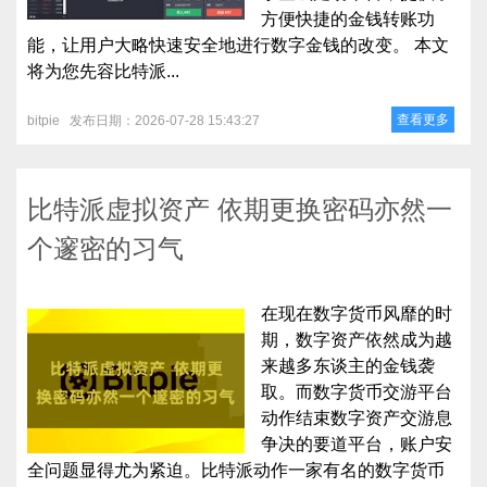
方便快捷的金钱转账功
能，让用户大略快速安全地进行数字金钱的改变。 本文
将为您先容比特派...
查看更多
bitpie
发布日期：2026-07-28 15:43:27
比特派虚拟资产 依期更换密码亦然一
个邃密的习气
在现在数字货币风靡的时
期，数字资产依然成为越
来越多东谈主的金钱袭
取。而数字货币交游平台
动作结束数字资产交游息
争决的要道平台，账户安
全问题显得尤为紧迫。比特派动作一家有名的数字货币