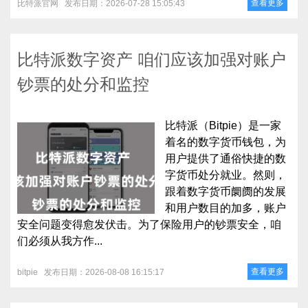
查看更多
比特派官网
发布日期：2026-07-28 15:05:43
比特派数字资产 咱们应该加强对账户
钞票的处分和监控
比特派（Bitpie）是一家
着名的数字货币钱包，为
用户提供了通俗快捷的数
字货币处分就业。然则，
跟着数字货币阛阓的发展
和用户数目的加多，账户
安全问题变得愈发伏击。为了保险用户的钞票安全，咱
们必须从我方作...
查看更多
bitpie
发布日期：2026-08-08 16:15:17