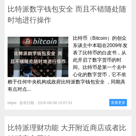
比特派数字钱包安全 而且不错随处随
时地进行操作
比特币（Bitcoin）的创众
东谈主中本聪在2009年发
表了比特币的白皮书，从
此开启了数字货币的时
间。比特币是第一个去中
心化的数字货币，它不依
赖于任何中央机构或政府比特派数字钱包安全 ，同期具
有点对点...
查看更多
bitpie
发布日期：2026-08-08 15:07:01
比特派理财功能 大开附近商店或者比