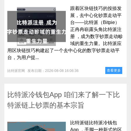
跟着区块链技巧的按捺发
展，去中心化钞票走动平
台——比特派（Bitpie）
正冉冉崭露头角比特派注
册 ，成为数字钞票走动畛
域的重生力量。比特派应
用区块链技巧构建起了一个去中心化的数字钞票走动平
台，为用户提...
查看更多
比特派官网
发布日期：2026-08-08 16:06:36
比特派冷钱包App 咱们来了解一下比
特派链上钞票的基本宗旨
比特派链比特派冷钱包
App ，手脚一种新式的区