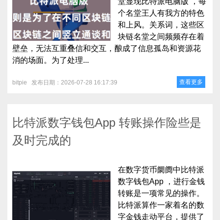
堂显现比特派电脑版 ，每
个名堂王人有我方的特色
和上风。关系词，这些区
块链名堂之间频频存在着
壁垒，无法互重叠信和交互，酿成了信息孤岛和资源花
消的场面。为了处理...
查看更多
bitpie
发布日期：2026-07-28 16:17:39
比特派数字钱包App 转账操作险些是
及时完成的
在数字货币阛阓中比特派
数字钱包App ，进行金钱
转账是一项常见的操作。
比特派算作一家着名的数
字金钱走动平台，提供了