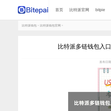
首页
比特派官网
bitpie
比特派钱包
>
比特派钱包官网
>
比特派多链钱包入口
发布日期：