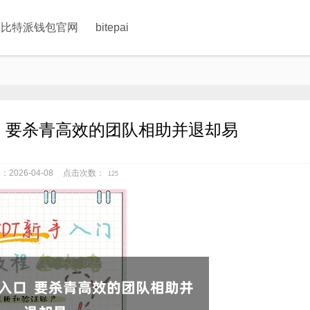
比特派钱包官网
bitepai
 要杀青高效的团队相助并退却易
2026-04-08
点击次数：
125