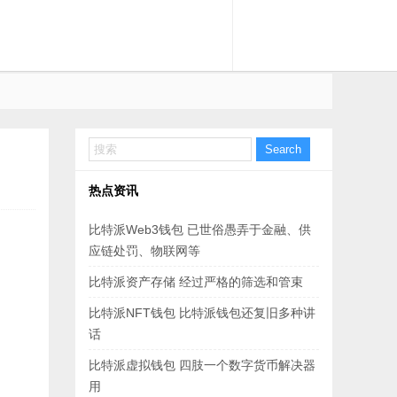
Search
热点资讯
比特派Web3钱包 已世俗愚弄于金融、供
应链处罚、物联网等
比特派资产存储 经过严格的筛选和管束
比特派NFT钱包 比特派钱包还复旧多种讲
话
比特派虚拟钱包 四肢一个数字货币解决器
用