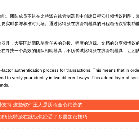
功能。团队成员不错在比特派在线管制器具中创建日程安排领悟议斟酌，
大要实时参与和准时到场。通过比特派在线管制器具的日程领悟议管制功
助器具，大要匡助团队杀青任务的分拨、程度的追踪、文档的分享领悟议
正在寻找一个高效的团队相助器具，不妨试试比特派在线管制器具，让团
wo-factor authentication process for transactions. This means that in orde
erify your identity in two different ways. This added layer of secu
unds.
种支持 这些软件王人是历程全心筛选的
功能 比特派在线钱包经受了多层加密技巧