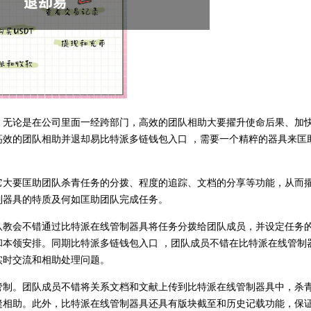
。无论是在公司里面一经跨部门，高效的团队相助大要擢升使命后果、加
效的团队相助并退却易比特派多链钱包入口 ，需要一个精粹的器具来匡
它大要匡助团队杀青任务的分拨、程度的追踪、文档的分享等功能，从而
制器具的特质及何如匡助团队完成任务。
队教会不错通过比特派在线管制器具将任务分拨给团队成员，并设定任务
本领安排。同期比特派多链钱包入口 ，团队成员不错在比特派在线管制
实时交流和相助处理问题。
管制。团队成员不错将关系文档和文献上传到比特派在线管制器具中，杀
缝相助。此外，比特派在线管制器具还具有版块截至和历史记载功能，保